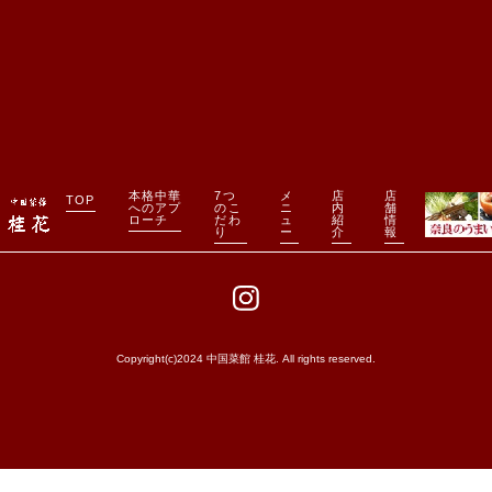
本格中華
7つ
メ
店
店
TOP
へのアプ
のこ
ニ
内
舗
ローチ
だわ
ュ
紹
情
り
ー
介
報
Copyright(c)2024 中国菜館 桂花. All rights reserved.