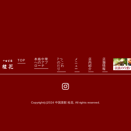
本格中華
7つ
メ
店
店
TOP
へのアプ
のこ
ニ
内
舗
ローチ
だわ
ュ
紹
情
り
ー
介
報
Copyright(c)2024 中国菜館 桂花. All rights reserved.