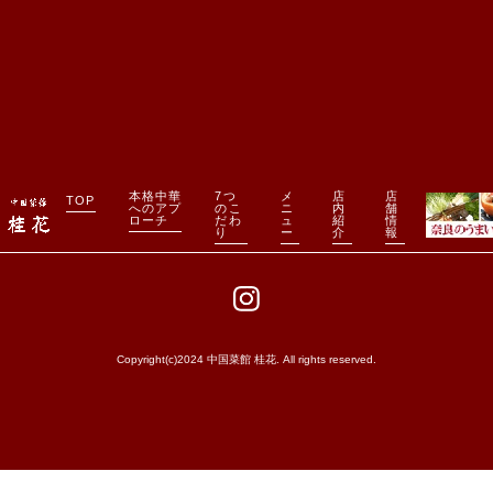
本格中華
7つ
メ
店
店
TOP
へのアプ
のこ
ニ
内
舗
ローチ
だわ
ュ
紹
情
り
ー
介
報
Copyright(c)2024 中国菜館 桂花. All rights reserved.